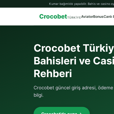
Kumar bağımlılık yapabilir. Bahis ve casino o
Crocobet
Aviator
Bonus
Canlı 
TÜRKIYE
Crocobet Türkiy
Bahisleri ve Cas
Rehberi
Crocobet güncel giriş adresi, ödeme 
bilgi.
Crocobet'de oyna →