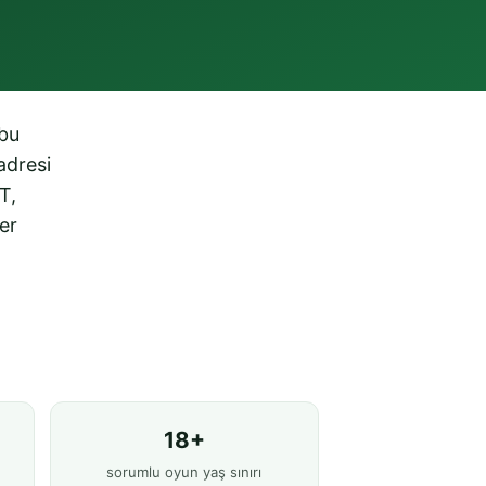
 bu
adresi
T,
er
18+
sorumlu oyun yaş sınırı