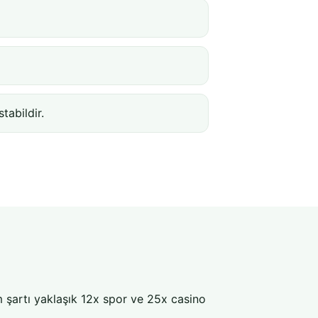
tabildir.
şartı yaklaşık 12x spor ve 25x casino