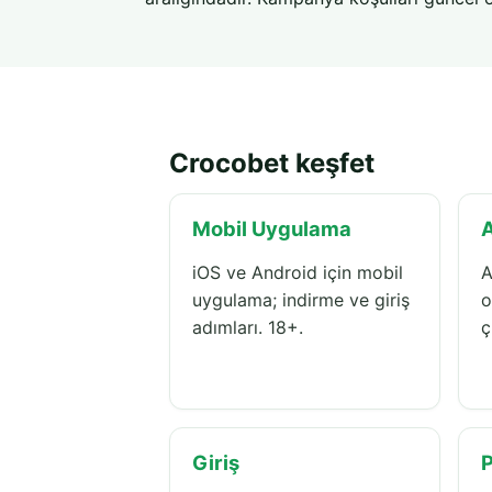
Crocobet keşfet
Mobil Uygulama
A
iOS ve Android için mobil
A
uygulama; indirme ve giriş
o
adımları. 18+.
ç
Giriş
P