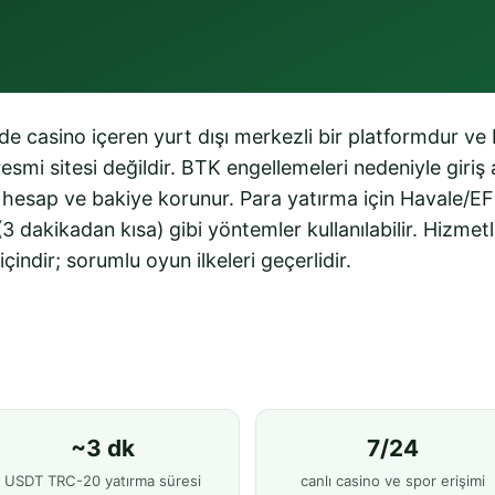
e casino içeren yurt dışı merkezli bir platformdur ve
resmi sitesi değildir. BTK engellemeleri nedeniyle giriş 
e hesap ve bakiye korunur. Para yatırma için Havale/EF
dakikadan kısa) gibi yöntemler kullanılabilir. Hizmetl
içindir; sorumlu oyun ilkeleri geçerlidir.
~3 dk
7/24
USDT TRC-20 yatırma süresi
canlı casino ve spor erişimi