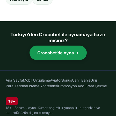
Türkiye'den Crocobet ile oynamaya hazır
mısınız?
Crocobet'de oyna →
Ana Sayfa
Mobil Uygulama
Aviator
Bonus
Canlı Bahis
Giriş
Para Yatırma
Ödeme Yöntemleri
Promosyon Kodu
Para Çekme
18+
18+ | Sorumlu oyun. Kumar bağımlılık yapabilir; bütçenizin ve
kontrolünüzün dışına çıkmayın.