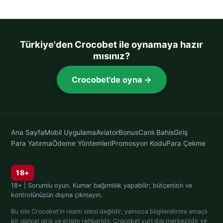
Türkiye'den Crocobet ile oynamaya hazır
mısınız?
Crocobet'de oyna →
Ana Sayfa
Mobil Uygulama
Aviator
Bonus
Canlı Bahis
Giriş
Para Yatırma
Ödeme Yöntemleri
Promosyon Kodu
Para Çekme
18+
18+ | Sorumlu oyun. Kumar bağımlılık yapabilir; bütçenizin ve
kontrolünüzün dışına çıkmayın.
Bu site Crocobet'in resmi sitesi değildir; yalnızca bilgilendirme amaçlı
bir güncel giriş ve erişim rehberidir. Crocobet yurt dışı merkezlidir ve