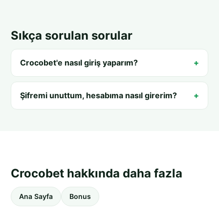
Sıkça sorulan sorular
Crocobet'e nasıl giriş yaparım?
Şifremi unuttum, hesabıma nasıl girerim?
Crocobet hakkında daha fazla
Ana Sayfa
Bonus